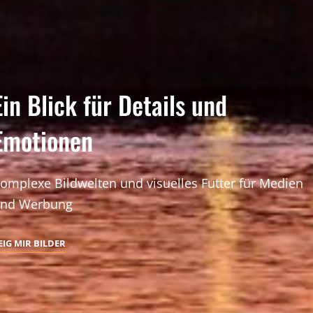
Ein Blick für Details und
Emotionen
omplexe Bildwelten und visuelles Futter für Medien
nd Werbung
ZEIG
EIG MIR BILDER
MIR
BILDER