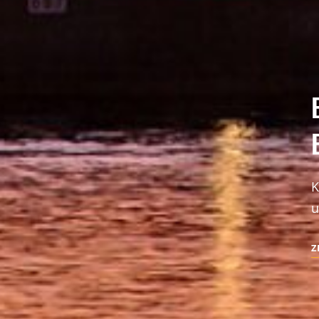
K
u
Z