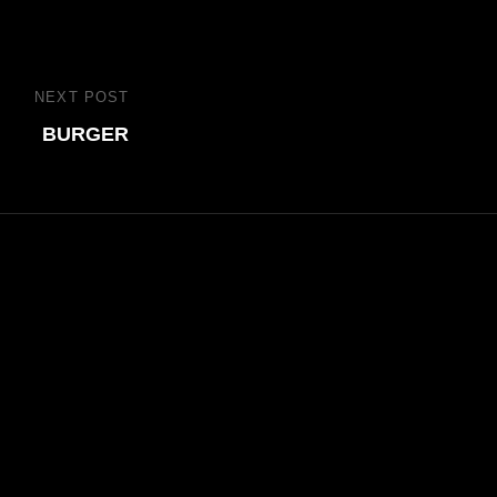
NEXT POST
Next
BURGER
Post