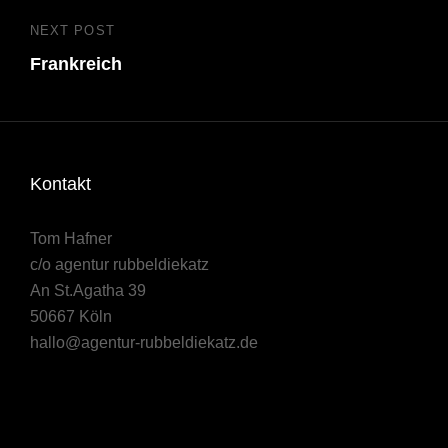
Beitragsnavigation
NEXT POST
Next
Frankreich
Post
Kontakt
Tom Hafner
c/o agentur rubbeldiekatz
An St.Agatha 39
50667 Köln
hallo@agentur-rubbeldiekatz.de