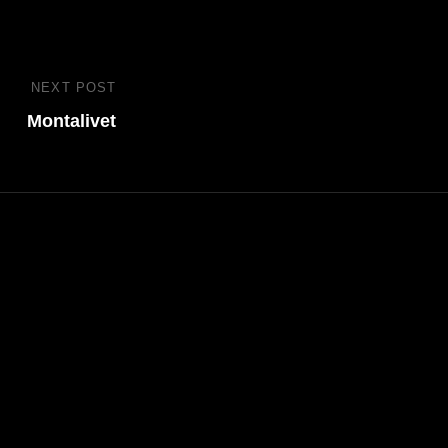
NEXT POST
Next
Montalivet
Post